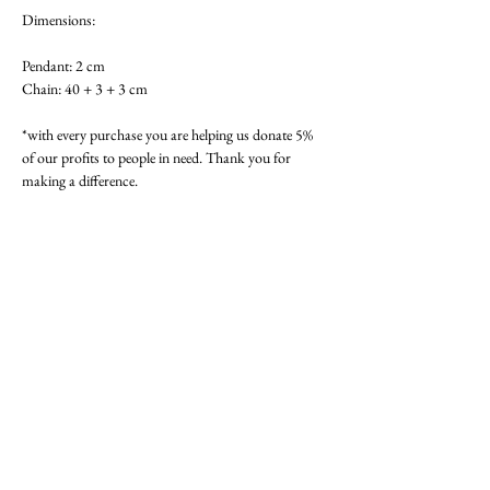
Dimensions:
Pendant: 2 cm
Chain: 40 + 3 + 3 cm
*with every purchase you are helping us donate 5% 
of our profits to people in need. Thank you for 
making a difference.
Frais de livraison
20 € en Europe. 35 € hors d'Europe.
MISSION
Nous croyons que ce qui est porté devient mémoire. Nous créons lentement et
consciemment, en respectant le corps, l'âme et la vérité de la forme.
Que chaque morceau
vous accompagne avec grâce, vous ramène à l'harmonie et à la présence.